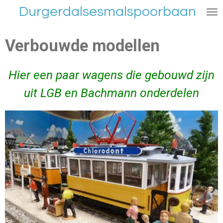
Durgerdalsesmalspoorbaan
Ga
direct
naar
Verbouwde modellen
de
hoofdinhoud
Hier een paar wagens die gebouwd zijn
uit LGB en Bachmann onderdelen