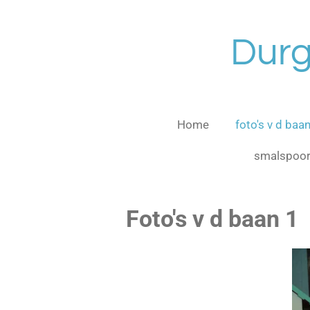
Ga
direct
Durg
naar
de
hoofdinhoud
Home
foto's v d baa
smalspoor 
Foto's v d baan 1