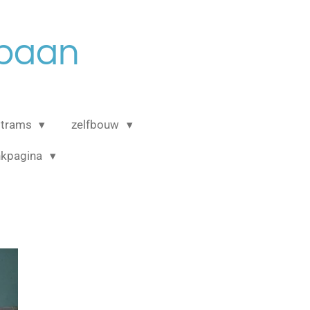
rbaan
 trams
zelfbouw
inkpagina