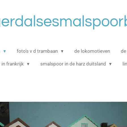
erdalsesmalspoo
n
foto's v d trambaan
de lokomotieven
de
in frankrijk
smalspoor in de harz duitsland
l