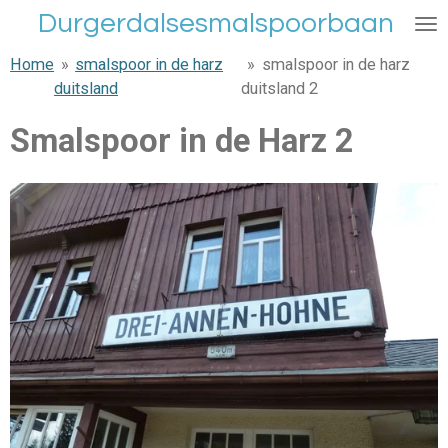
Durgerdalsesmalspoorbaan
Ga
direct
Home
»
smalspoor in de harz
»
smalspoor in de harz
naar
duitsland
duitsland 2
de
hoofdinhoud
Smalspoor in de Harz 2